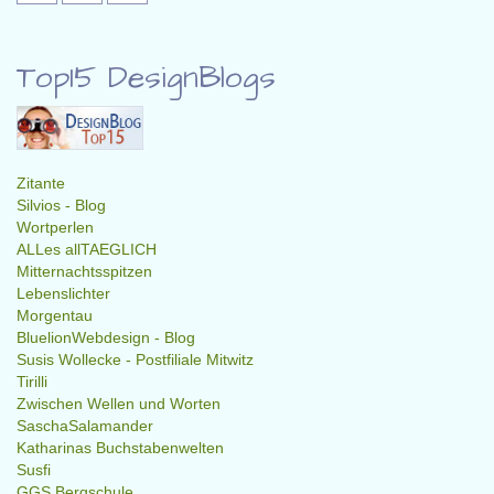
Top15 DesignBlogs
Zitante
Silvios - Blog
Wortperlen
ALLes allTAEGLICH
Mitternachtsspitzen
Lebenslichter
Morgentau
BluelionWebdesign - Blog
Susis Wollecke - Postfiliale Mitwitz
Tirilli
Zwischen Wellen und Worten
SaschaSalamander
Katharinas Buchstabenwelten
Susfi
GGS Bergschule