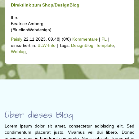
Direktlink zum Shop/DesignBlog
Ihre
Beatrice Amberg
(BluelionWebdesign)
Paisly
22.11.2023, 09.48
|
(0/0)
Kommentare
|
PL
|
einsortiert in:
BLW-Info
|
Tags:
DesignBlog
,
Template
,
Weblog
,
Über dieses Blog
Lorem ipsum dolor sit amet, consectetur adipiscing elit. Sed
condimentum placerat justo. Vivamus vel dui libero. Donec
maximus nunc in hendrerit commodo. Nunc vehicula, lorem vitae