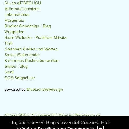
ALLes allTAEGLICH
Mitternachtsspitzen
Lebenslichter
Morgentau
BluelionWebdesign - Blog
Wortperlen
Susis Wollecke - Postfiliale Mitwitz
Tirilli
Zwischen Wellen und Worten
SaschaSalamander
Katharinas Buchstabenwelten
Silvios - Blog
Susfi
GGS Bergschule
powered by
BlueLionWebdesign
© DesignBlog V5 powered by BlueLionWebdesign.de
Ja, auch dieses Blog verwendet Cookies.
Hier